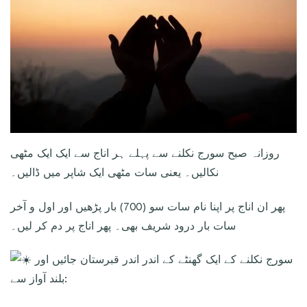
روزانہ صبح سورج نکلنے سے پہلے ہر اناج سے ایک ایک مٹھی
نکالیں۔ یعنی سات مٹھی ایک شاپر میں ڈالیں۔
پھر ان اناج پر اپنا نام سات سو (700) بار پڑھیں اور اول و آخر
سات بار درود شریف بھی۔ پھر اناج پر دم کر لیں۔
سورج نکلنے کے ایک گھنٹے کے اندر اندر قبرستان جائیں اور
بلند آواز سے: