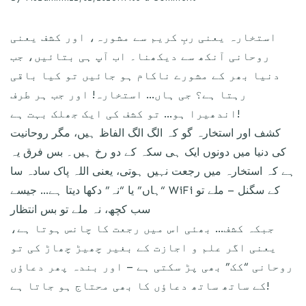
استخارہ یعنی ربِ کریم سے مشورہ، اور کشف یعنی
روحانی آنکھ سے دیکھنا۔ اب آپ ہی بتائیں، جب
دنیا بھر کے مشورے ناکام ہو جائیں تو کیا باقی
رہتا ہے؟ جی ہاں… استخارہ! اور جب ہر طرف
اندھیرا ہو… تو کشف کی ایک جھلک بہت ہے!
کشف اور استخارہ گو کہ الگ الگ الفاظ ہیں، مگر روحانیت
کی دنیا میں دونوں ایک ہی سکہ کے دو رخ ہیں۔ بس فرق یہ
ہے کہ استخارہ میں رجعت نہیں ہوتی، یعنی اللہ پاک سادہ سا
“ہاں” یا “نہ” دکھا دیتا ہے… جیسے WiFi کے سگنل – ملے تو
سب کچھ، نہ ملے تو بس انتظار
جبکہ کشف… بھئی اس میں رجعت کا چانس ہوتا ہے،
یعنی اگر علم و اجازت کے بغیر چھیڑ چھاڑ کی تو
روحانی “کک” بھی پڑ سکتی ہے – اور بندہ پھر دعاؤں
کے ساتھ ساتھ دعاؤں کا بھی محتاج ہو جاتا ہے!