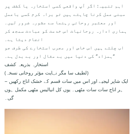
اہم تنبیہ: اگر آپ واقعی کسی استخارہ یا کشف پر
مبنی عمل کرنا چاہتے ہیں تو براہ کرم کسی باعمل
اور معتبر روحانی رہنما سے مشورہ ضرور لیں۔
ہماری ادارہ روحانیات اس خدمت کو عبادت سمجھ کر
انجام دیتا ہے۔
اب چلتے ہیں اس خاص اور مجرب استخارے کی طرف جو
“ہمزاد” کی دنیا میں بے مثال اور بے بدل ہے۔
استخارہ بذریعہ کشف
(لطیف سا مگر نہایت مؤثر روحانی نسخہ)
ایک شاپر لیجیے اور اس میں سات قسم کے خشک اناج رکھیں –
ہر اناج سات سات مٹھی۔ یوں کل انیالیس مٹھی مکمل ہوں
گی۔