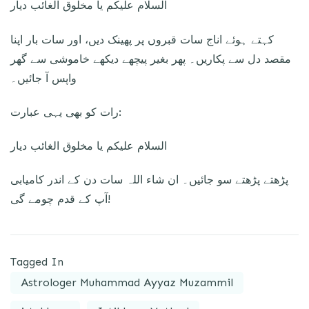
السلام عليكم يا مخلوق الغائب ديار
کہتے ہوئے اناج سات قبروں پر پھینک دیں، اور سات بار اپنا
مقصد دل سے پکاریں۔ پھر بغیر پیچھے دیکھے خاموشی سے گھر
واپس آ جائیں۔
رات کو بھی یہی عبارت:
السلام عليكم يا مخلوق الغائب ديار
پڑھتے پڑھتے سو جائیں۔ ان شاء اللہ سات دن کے اندر کامیابی
آپ کے قدم چومے گی!
Tagged In
Astrologer Muhammad Ayyaz Muzammil