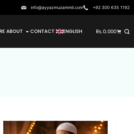
info@ayyazmuzammil.com
+92 300 635 1192
RE
ABOUT
CONTACT
ENGLISH
Rs.
0.000