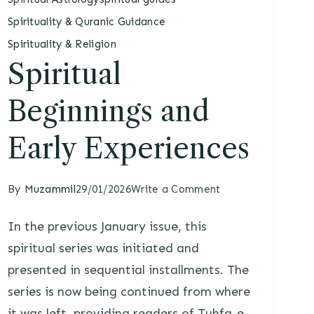
Spirituality & Quranic Guidance
Spirituality & Religion
Spiritual
Beginnings and
Early Experiences
By
Muzammil
29/01/2026
Write a Comment
In the previous January issue, this
spiritual series was initiated and
presented in sequential installments. The
series is now being continued from where
it was left, providing readers of Tuhfa-e-