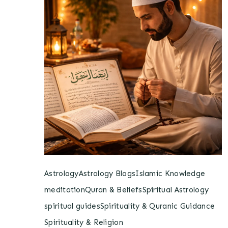
Astrology
Astrology Blogs
Islamic Knowledge
meditation
Quran & Beliefs
Spiritual Astrology
spiritual guides
Spirituality & Quranic Guidance
Spirituality & Religion