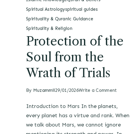
Spiritual Astrology
spiritual guides
Spirituality & Quranic Guidance
Spirituality & Religion
Protection of the
Soul from the
Wrath of Trials
By
Muzammil
29/01/2026
Write a Comment
Introduction to Mars In the planets,
every planet has a virtue and rank. When
we talk about Mars, we cannot ignore
mentioning its strength and power. In