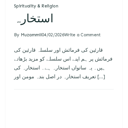
Spirituality & Religion
استخارہ
By
Muzammil
04/02/2026
Write a Comment
قارئین کی فرمائش اور سلسلہ قارئین کی
فرمائش پر ہم اپنے اس سلسلے کو مزید بڑھاتے
ہیں۔ یہ ساتواں استخارہ ہے۔ استخارہ کی
تعریف استخارہ در اصل بندہ مومن اور […]