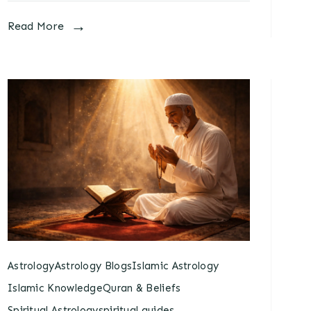
Read More
Astrology
Astrology Blogs
Islamic Astrology
Islamic Knowledge
Quran & Beliefs
Spiritual Astrology
spiritual guides