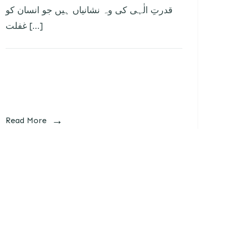
قدرتِ الٰہی کی وہ نشانیاں ہیں جو انسان کو
غفلت […]
Read More