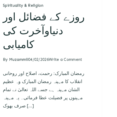
Spirituality & Religion
روزے کے فضائل اور
دنیاوآخرت کی
کامیابی
By
Muzammil
04/02/2026
Write a Comment
رمضان المبارک: رحمت، اصلاح اور روحانی
انقلاب کا مہینہ رمضان المبارک وہ عظیم
الشان مہینہ ہے جسے اللہ تعالیٰ نے تمام
مہینوں پر فضیلت عطا فرمائی۔ یہ مہینہ
صرف بھوک […]