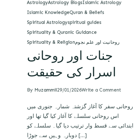
Astrology
Astrology Blogs
Islamic Astrology
Islamic Knowledge
Quran & Beliefs
Spiritual Astrology
spiritual guides
Spirituality & Quranic Guidance
Spirituality & Religion
روحانیت اور علم نجوم
جنات اور روحانی
اسرار کی حقیقت
By
Muzammil
29/01/2026
Write a Comment
روحانی سفر کا آغاز گزشتہ شمارہ جنوری میں
اس روحانی سلسلے کا آغاز کیا گیا تھا اور
ابتدائی سے قسط وار ترتیب دیا گیا۔ سلسلے کو
دوبارہ وہیں سے جوڑا […]