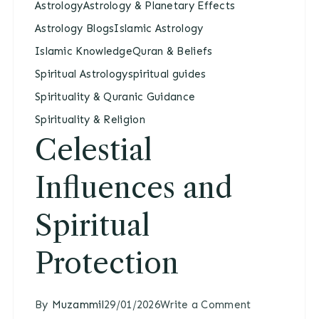
Astrology
Astrology & Planetary Effects
Astrology Blogs
Islamic Astrology
Islamic Knowledge
Quran & Beliefs
Spiritual Astrology
spiritual guides
Spirituality & Quranic Guidance
Spirituality & Religion
Celestial
Influences and
Spiritual
Protection
By
Muzammil
29/01/2026
Write a Comment