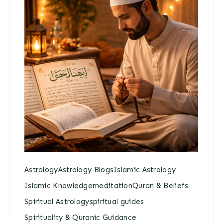
Astrology
Astrology Blogs
Islamic Astrology
Islamic Knowledge
meditation
Quran & Beliefs
Spiritual Astrology
spiritual guides
Spirituality & Quranic Guidance