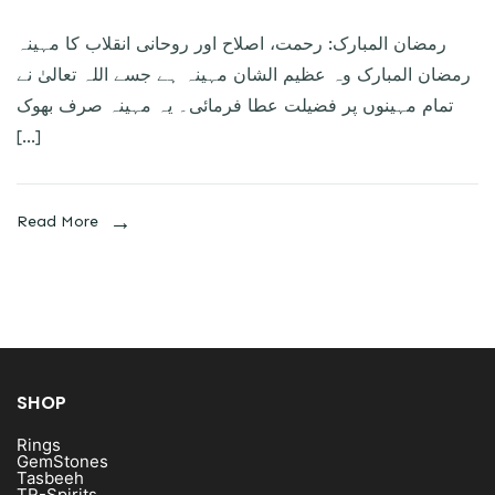
رمضان المبارک: رحمت، اصلاح اور روحانی انقلاب کا مہینہ
رمضان المبارک وہ عظیم الشان مہینہ ہے جسے اللہ تعالیٰ نے
تمام مہینوں پر فضیلت عطا فرمائی۔ یہ مہینہ صرف بھوک
[…]
Read More
SHOP
Rings
GemStones
Tasbeeh
TR-Spirits