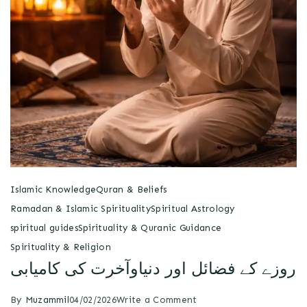
Islamic Knowledge
Quran & Beliefs
Ramadan & Islamic Spirituality
Spiritual Astrology
spiritual guides
Spirituality & Quranic Guidance
Spirituality & Religion
روزے کے فضائل اور دنیاوآخرت کی کامیابی
By
Muzammil
04/02/2026
Write a Comment