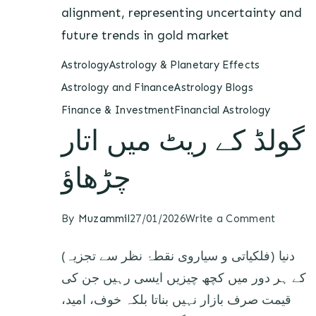
Astrology
Astrology & Planetary Effects
Astrology and Finance
Astrology Blogs
Finance & Investment
Financial Astrology
گولڈ کے ریٹ میں اتار
چڑھاؤ
By
Muzammil
27/01/2026
Write a Comment
(فلکیاتی و سیاروی نقطۂ نظر سے تجزیہ) دنیا
کے ہر دور میں کچھ چیزیں ایسی رہیں جن کی
قیمت صرف بازار نہیں بناتا بلکہ خوف، امید،