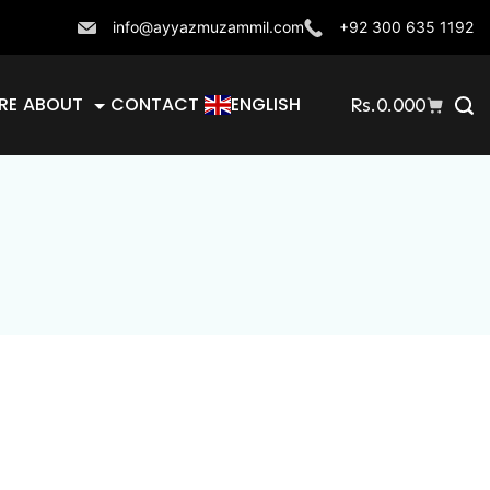
info@ayyazmuzammil.com
+92 300 635 1192
RE
ABOUT
CONTACT
ENGLISH
Rs.
0.000