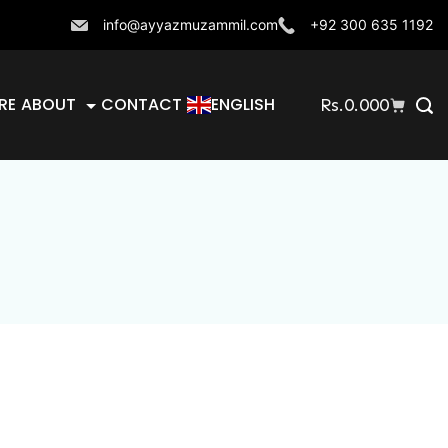
info@ayyazmuzammil.com
+92 300 635 1192
RE
ABOUT
CONTACT
ENGLISH
Rs.
0.000