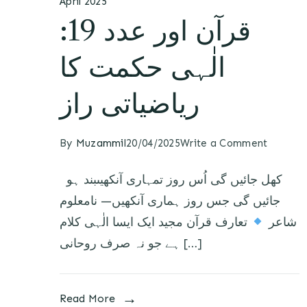
April 2025
قرآن اور عدد 19:
الٰہی حکمت کا
ریاضیاتی راز
By
Muzammil
20/04/2025
Write a Comment
کھل جائیں گی اُس روز تمہاری آنکھیںبند ہو
جائیں گی جس روز ہماری آنکھیں— نامعلوم
شاعر
تعارف قرآن مجید ایک ایسا الٰہی کلام
ہے جو نہ صرف روحانی […]
Read More